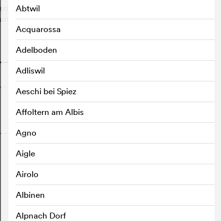
en. Über diese Bezugspunkte hinaus baut der Film eine
Abtwil
n und Bezugnahmen auf gewisse historische Figuren der
Acquarossa
Adelboden
o
Adliswil
Aeschi bei Spiez
Affoltern am Albis
o
Agno
Aigle
Airolo
Albinen
Alpnach Dorf