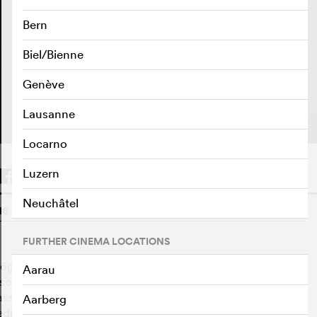
Bern
Biel/Bienne
Genève
Lausanne
Locarno
Luzern
Neuchâtel
16
o
FURTHER CINEMA LOCATIONS
mögliche Verbindung zum Thema des Films nahelegt, wird
Aarau
ische Migration in die Schweiz in den Sechzigerjahren
ssenes Dorf in Italien oder die Grenzsanität in Brig, ein
Aarberg
edizinische Untersuchungen durchgeführt wurden, sind