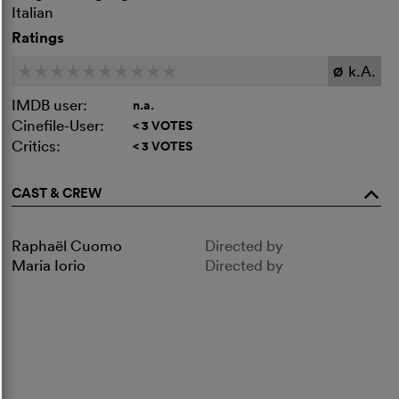
Italian
Ratings
k.A.
c
c
c
c
c
c
c
c
c
c
Ø
IMDB user:
n.a.
Cinefile-User:
< 3 VOTES
Critics:
< 3 VOTES
CAST & CREW
o
Raphaël Cuomo
Directed by
Maria Iorio
Directed by